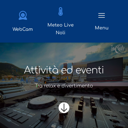
Meteo Live
Menu
WebCam
Noli
Attività ed eventi
Tra relax e divertimento