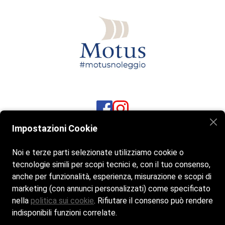
Impostazioni Cookie
BAIANITA MORE THAN BEACH
Baianita - Lungomare Marconi 1,
Noi e terze parti selezionate utilizziamo cookie o
tecnologie simili per scopi tecnici e, con il tuo consenso,
17026 Noli SV
anche per funzionalità, esperienza, misurazione e scopi di
marketing (con annunci personalizzati) come specificato
019 22 12 040
nella
politica sui cookie
. Rifiutare il consenso può rendere
Se non rispondiamo scrivici un WhatsApp
indisponibili funzioni correlate.