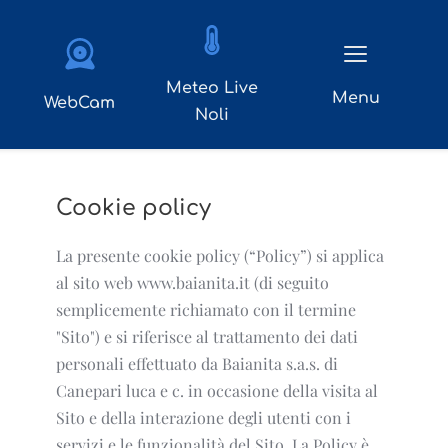
Meteo Live
Menu
WebCam
Noli
Cookie policy
La presente cookie policy (“Policy”) si applica
al sito web www.baianita.it (di seguito
semplicemente richiamato con il termine
"Sito") e si riferisce al trattamento dei dati
personali effettuato da Baianita s.a.s. di
Canepari luca e c. in occasione della visita al
Sito e della interazione degli utenti con i
servizi e le funzionalità del Sito. La Policy è