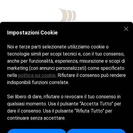
Impostazioni Cookie
Noi e terze parti selezionate utilizziamo cookie o
tecnologie simili per scopi tecnici e, con il tuo consenso,
anche per funzionalità, esperienza, misurazione e scopi di
marketing (con annunci personalizzati) come specificato
nella
politica sui cookie
. Rifiutare il consenso può rendere
BAIANITA MORE THAN BEACH
indisponibili funzioni correlate.
Baianita - Lungomare Marconi 1,
Sei libero di dare, rifiutare o revocare il tuo consenso in
17026 Noli SV
qualsiasi momento. Usa il pulsante “Accetta Tutto” per
019 22 12 040
dare il consenso. Usa il pulsante “Rifiuta Tutto” per
continuare senza accettare.
Se non rispondiamo scrivici un WhatsApp