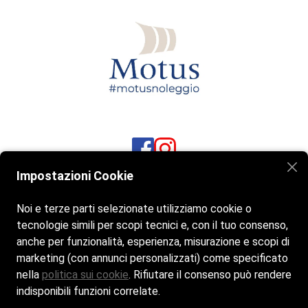
Impostazioni Cookie
BAIANITA MORE THAN BEACH
Baianita - Lungomare Marconi 1,
Noi e terze parti selezionate utilizziamo cookie o
tecnologie simili per scopi tecnici e, con il tuo consenso,
17026 Noli SV
anche per funzionalità, esperienza, misurazione e scopi di
marketing (con annunci personalizzati) come specificato
019 22 12 040
nella
politica sui cookie
. Rifiutare il consenso può rendere
Se non rispondiamo scrivici un WhatsApp
indisponibili funzioni correlate.